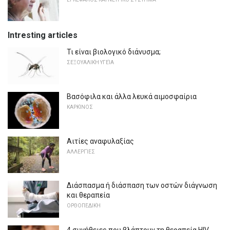
Intresting articles
Τι είναι βιολογικό διάνυσμα;
ΣΕΞΟΥΑΛΙΚΉ ΥΓΕΊΑ
Βασόφιλα και άλλα λευκά αιμοσφαίρια
ΚΑΡΚΊΝΟΣ
Αιτίες αναφυλαξίας
ΑΛΛΕΡΓΊΕΣ
Διάσπασμα ή διάσπαση των οστών διάγνωση
και θεραπεία
ΟΡΘΟΠΕΔΙΚΉ
4 συνήθειες που βλάπτουν τη θεραπεία HIV