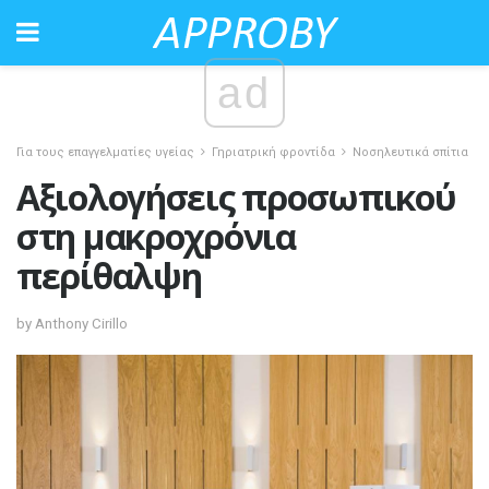
ad
Για τους επαγγελματίες υγείας
Γηριατρική φροντίδα
Νοσηλευτικά σπίτια
Αξιολογήσεις προσωπικού
στη μακροχρόνια
περίθαλψη
by Anthony Cirillo