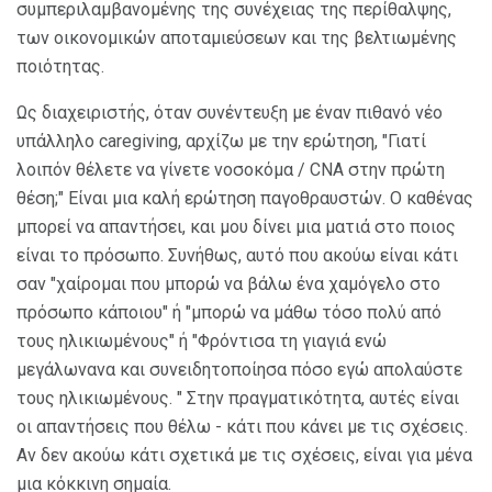
συμπεριλαμβανομένης της συνέχειας της περίθαλψης,
των οικονομικών αποταμιεύσεων και της βελτιωμένης
ποιότητας.
Ως διαχειριστής, όταν συνέντευξη με έναν πιθανό νέο
υπάλληλο caregiving, αρχίζω με την ερώτηση, "Γιατί
λοιπόν θέλετε να γίνετε νοσοκόμα / CNA στην πρώτη
θέση;" Είναι μια καλή ερώτηση παγοθραυστών. Ο καθένας
μπορεί να απαντήσει, και μου δίνει μια ματιά στο ποιος
είναι το πρόσωπο. Συνήθως, αυτό που ακούω είναι κάτι
σαν "χαίρομαι που μπορώ να βάλω ένα χαμόγελο στο
πρόσωπο κάποιου" ή "μπορώ να μάθω τόσο πολύ από
τους ηλικιωμένους" ή "Φρόντισα τη γιαγιά ενώ
μεγάλωνανα και συνειδητοποίησα πόσο εγώ απολαύστε
τους ηλικιωμένους. " Στην πραγματικότητα, αυτές είναι
οι απαντήσεις που θέλω - κάτι που κάνει με τις σχέσεις.
Αν δεν ακούω κάτι σχετικά με τις σχέσεις, είναι για μένα
μια κόκκινη σημαία.