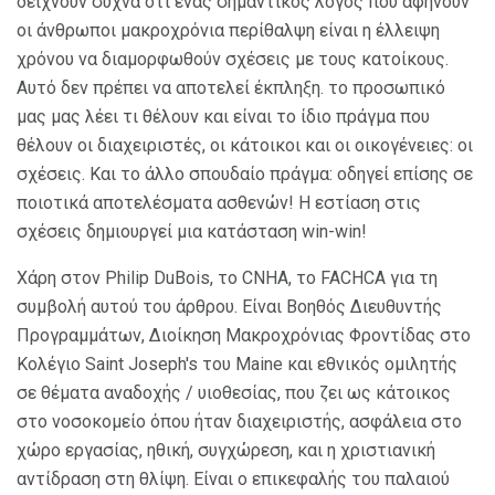
δείχνουν συχνά ότι ένας σημαντικός λόγος που αφήνουν
οι άνθρωποι μακροχρόνια περίθαλψη είναι η έλλειψη
χρόνου να διαμορφωθούν σχέσεις με τους κατοίκους.
Αυτό δεν πρέπει να αποτελεί έκπληξη. το προσωπικό
μας μας λέει τι θέλουν και είναι το ίδιο πράγμα που
θέλουν οι διαχειριστές, οι κάτοικοι και οι οικογένειες: οι
σχέσεις. Και το άλλο σπουδαίο πράγμα: οδηγεί επίσης σε
ποιοτικά αποτελέσματα ασθενών! Η εστίαση στις
σχέσεις δημιουργεί μια κατάσταση win-win!
Χάρη στον Philip DuBois, το CNHA, το FACHCA για τη
συμβολή αυτού του άρθρου. Είναι Βοηθός Διευθυντής
Προγραμμάτων, Διοίκηση Μακροχρόνιας Φροντίδας στο
Κολέγιο Saint Joseph's του Maine και εθνικός ομιλητής
σε θέματα αναδοχής / υιοθεσίας, που ζει ως κάτοικος
στο νοσοκομείο όπου ήταν διαχειριστής, ασφάλεια στο
χώρο εργασίας, ηθική, συγχώρεση, και η χριστιανική
αντίδραση στη θλίψη. Είναι ο επικεφαλής του παλαιού