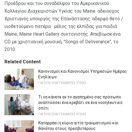
Προέδρου και του συναδέλφου του Αμερικανικού
Κολλεγίου Διαχειριστών Υγείας του Maine. αδειούχος
Χριστιανός υπουργός της Επανάστασης. αδερφό θετό /
υιοθετούμενο πατέρα · μέλος της ελπίδας για παιδιά
Maine; Maine Heart Gallery συντονιστής. Απεβίωσε ένα
CD με χριστιανική μουσική, "Songs of Deliverance", το
2010.
Related Content
Κανονισμοί και Κανονισμοί Υπηρεσιών Ημέρας
Ενηλίκων
ΓΙΑ ΤΟΥΣ ΕΠΑΓΓΕΛΜΑΤΊΕΣ ΥΓΕΊΑΣ
Τι να κάνετε αν το αγαπημένο σας πρόσωπο
αναπτύσσει ένα κρεβάτι σε ένα νοσηλευτικό
σπίτι
ΓΙΑ ΤΟΥΣ ΕΠΑΓΓΕΛΜΑΤΊΕΣ ΥΓΕΊΑΣ
Καταρρέει η κύρια αιτία τραυματισμού και
θανάτου στους πρεσβυτέρους