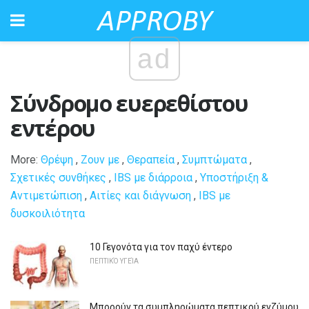
ad
Σύνδρομο ευερεθίστου
εντέρου
More:
Θρέψη
,
Ζουν με
,
Θεραπεία
,
Συμπτώματα
,
Σχετικές συνθήκες
,
IBS με διάρροια
,
Υποστήριξη &
Αντιμετώπιση
,
Αιτίες και διάγνωση
,
IBS με
δυσκοιλιότητα
10 Γεγονότα για τον παχύ έντερο
ΠΕΠΤΙΚΌ ΥΓΕΊΑ
Μπορούν τα συμπληρώματα πεπτικού ενζύμου