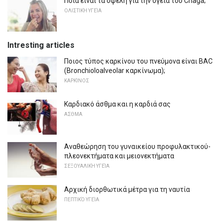
Ποια είναι τα οφέλη για την υγεία του Chaga;
ΟΛΙΣΤΙΚΉ ΥΓΕΊΑ
Intresting articles
Ποιος τύπος καρκίνου του πνεύμονα είναι BAC
(Bronchioloalveolar καρκίνωμα);
ΚΑΡΚΊΝΟΣ
Καρδιακό άσθμα και η καρδιά σας
ΑΣΘΜΑ
Αναθεώρηση του γυναικείου προφυλακτικού-
πλεονεκτήματα και μειονεκτήματα
ΣΕΞΟΥΑΛΙΚΉ ΥΓΕΊΑ
Αρχική διορθωτικά μέτρα για τη ναυτία
ΠΕΠΤΙΚΌ ΥΓΕΊΑ