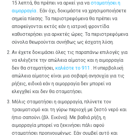
15 λεπτά, θα πρέπει να αρκεί για να
σταματήσει η
αιμορραγία
. Εάν όχι, δοκιμάστε να χρησιμοποιήσετε
σημεία πίεσης. Τα περιστρεφόμενα θα πρέπει να
αποφεύγονται εκτός εάν η ιατρική φροντίδα
καθυστερήσει για αρκετές ώρες. Τα περιστρεφόμενα
σύνολα θεωρούνται συνήθως ως έσχατη λύση.
Αν έχετε δοκιμάσει όλες τις παραπάνω επιλογές για
να ελέγξετε την απώλεια αίματος και η αιμορραγία
δεν θα σταματήσει,
καλέστε το 911
. Η υπερβολική
απώλεια αίματος είναι μια σοβαρή ανησυχία για τις
ρήξεις, ειδικά εάν η αιμορραγία δεν μπορεί να
ελεγχθεί και δεν θα σταματήσει.
Μόλις σταματήσει η αιμορραγία, πλύνετε τον
τραυματισμό και τη γύρω περιοχή με ζεστό νερό και
ήπιο σαπούνι (βλ. Εικόνα). Με βαθιά ρήξη, η
αιμορραγία μπορεί να ξεκινήσει πάλι αφού
σταματήσει προηγουμένως. Εάν συμβεί αυτό και