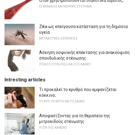
Όταν χρησιμοποιούνται διαλυτικά αίματος;
ΕΓΚΈΦΑΛΟΣ ΚΑΙ ΝΕΥΡΙΚΌ ΣΎΣΤΗΜΑ
Zika ως επείγουσα κατάσταση για τη δημόσια
υγεία
ΜΕΤΑΔΟΤΙΚΈΣ ΑΣΘΈΝΕΙΕΣ
Άσκηση οσφυϊκής επέκτασης για ανακούφιση
σπονδυλικής στένωσης
ΠΌΝΟΣ ΣΤΟΝ ΠΊΣΩ ΚΑΙ ΣΤΟ ΛΑΙΜΌ
Intresting articles
Τι προκαλεί το ερυθρό που εμφανίζεται
κόκκινο;
ΤΟ ΑΥΤΊ, ΤΗ ΜΎΤΗ ΚΑΙ ΤΟ ΛΑΙΜΌ
Αποφασίζοντας για τη θεραπεία της
μιτροειδούς στένωσης
ΥΓΕΊΑ ΤΗΣ ΚΑΡΔΙΆΣ