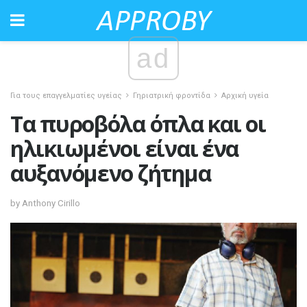
ad
Για τους επαγγελματίες υγείας
Γηριατρική φροντίδα
Αρχική υγεία
Τα πυροβόλα όπλα και οι
ηλικιωμένοι είναι ένα
αυξανόμενο ζήτημα
by Anthony Cirillo