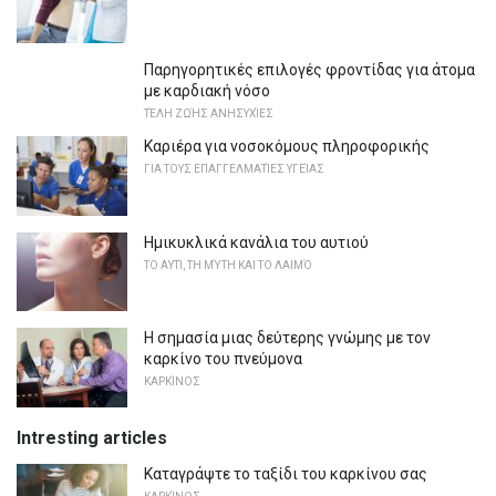
Παρηγορητικές επιλογές φροντίδας για άτομα
με καρδιακή νόσο
ΤΈΛΗ ΖΩΉΣ ΑΝΗΣΥΧΊΕΣ
Καριέρα για νοσοκόμους πληροφορικής
ΓΙΑ ΤΟΥΣ ΕΠΑΓΓΕΛΜΑΤΊΕΣ ΥΓΕΊΑΣ
Ημικυκλικά κανάλια του αυτιού
ΤΟ ΑΥΤΊ, ΤΗ ΜΎΤΗ ΚΑΙ ΤΟ ΛΑΙΜΌ
Η σημασία μιας δεύτερης γνώμης με τον
καρκίνο του πνεύμονα
ΚΑΡΚΊΝΟΣ
Intresting articles
Καταγράψτε το ταξίδι του καρκίνου σας