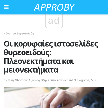
ad
Νόσο του θυρεοειδούς
Οι κορυφαίες ιστοσελίδες
θυρεοειδούς:
Πλεονεκτήματα και
μειονεκτήματα
by Mary Shomon; Αξιολογήθηκε από τον Richard N. Fogoros, MD