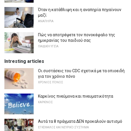
Όταν η κατάθλιψη και η αναπηρία πηγαίνουν
μαζί
ΑΝΑΠΗΡΊΑ
Πώς να αποτρέψετε τον πονοκέφαλο της
ημικρανίας του παιδιού σας
ΠΑΙΔΙΚΉ ΥΓΕΊΑ
Intresting articles
Οι συστάσεις του CDC σχετικά με τα οπιοειδή
για τον χρόνιο πόνο
ΧΡΌΝΙΟΣ ΠΌΝΟΣ
Καρκίνος πνεύμονα και πνευματικότητα
ΚΑΡΚΊΝΟΣ
Αυτά τα 8 πράγματα ΔΕΝ προκαλούν αυτισμό
ΕΓΚΈΦΑΛΟΣ ΚΑΙ ΝΕΥΡΙΚΌ ΣΎΣΤΗΜΑ