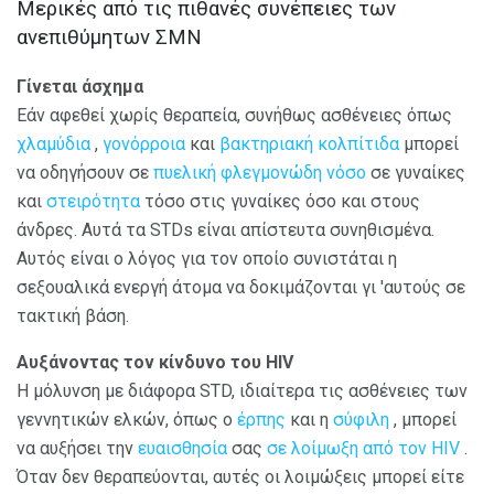
Μερικές από τις πιθανές συνέπειες των
ανεπιθύμητων ΣΜΝ
Γίνεται άσχημα
Εάν αφεθεί χωρίς θεραπεία, συνήθως ασθένειες όπως
χλαμύδια
,
γονόρροια
και
βακτηριακή κολπίτιδα
μπορεί
να οδηγήσουν σε
πυελική φλεγμονώδη νόσο
σε γυναίκες
και
στειρότητα
τόσο στις γυναίκες όσο και στους
άνδρες. Αυτά τα STDs είναι απίστευτα συνηθισμένα.
Αυτός είναι ο λόγος για τον οποίο συνιστάται η
σεξουαλικά ενεργή άτομα να δοκιμάζονται γι 'αυτούς σε
τακτική βάση.
Αυξάνοντας τον κίνδυνο του HIV
Η μόλυνση με διάφορα STD, ιδιαίτερα τις ασθένειες των
γεννητικών ελκών, όπως ο
έρπης
και η
σύφιλη
, μπορεί
να αυξήσει την
ευαισθησία
σας
σε λοίμωξη από τον HIV
.
Όταν δεν θεραπεύονται, αυτές οι λοιμώξεις μπορεί είτε