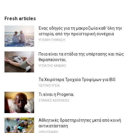
Fresh articles
Ένας οδηγός για τη μακροζωία καθ 'όλη την
ιστορία, από την προϊστορική συνέχεια
ΥΓΙΕΙΝΉ ΓΉΡΑΝΣΗ
Ποια είναι τα στάδια της υπέρτασης και πώς
θεραπεύονται;
ΥΓΕΊΑ ΤΗΣ ΚΑΡΔΙΆΣ
Τα Χειρότερα Τροχαία Τροφίμων για IBS
ΠΕΠΤΙΚΌ ΥΓΕΊΑ
Τι είναι η Progeria;
ΣΠΆΝΙΕΣ ΑΣΘΈΝΕΙΕΣ
Αθλητικές δραστηριότητες μετά από κοινή
αντικατάσταση
ΟΡΘΟΠΕΔΙΚΉ