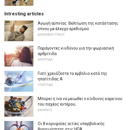
Intresting articles
Αγωγή αϋπνίας: Βελτίωση της κατάστασης
ύπνου με έλεγχο ερεθισμού
ΔΙΑΤΑΡΑΧΉ ΎΠΝΟΥ
Παράγοντες κινδύνου για την ψωριασική
αρθρίτιδα
ΑΡΘΡΊΤΙΔΑ
Γιατί χρειάζεστε το εμβόλιο κατά της
ηπατίτιδας Α
ΗΠΑΤΊΤΙΔΑ
Μπορεί η ίνα να μειωθεί ο κίνδυνος καρκίνου
του παχέος εντέρου;
ΚΑΡΚΊΝΟΣ
Οι 8 κορυφαίες αιτίες υπερβολικής
θνησιμότητας στις ΗΠΑ