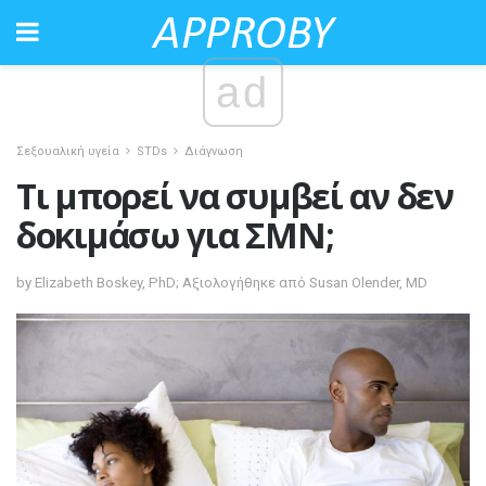
ad
Σεξουαλική υγεία
STDs
Διάγνωση
Τι μπορεί να συμβεί αν δεν
δοκιμάσω για ΣΜΝ;
by Elizabeth Boskey, PhD; Αξιολογήθηκε από Susan Olender, MD