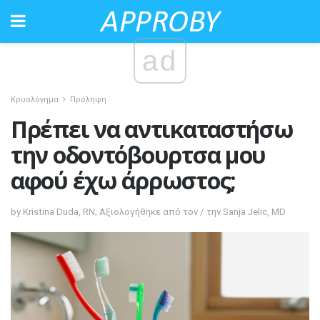
ad
Κρυολόγημα
Πρόληψη
Πρέπει να αντικαταστήσω
την οδοντόβουρτσα μου
αφού έχω άρρωστος;
by Kristina Duda, RN; Αξιολογήθηκε από τον / την Sanja Jelic, MD