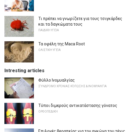
Τι πρέπει να γνωρίζετε για τους τσιγκάρδες
και τα δαγκώματα τους
ΠΑΙΔΙΚΉ ΥΓΕΊΑ
Τα οφέλη της Maca Root
ΟΛΙΣΤΙΚΉ ΥΓΕΊΑ
Intresting articles
Φύλλο Ινομυαλγίας
ΣΎΝΔΡΟΜΟ ΧΡΌΝΙΑΣ ΚΌΠΩΣΗΣ & ΙΝΟΜΥΑΛΓΊΑ
Τύποι διμερούς αντικατάστασης γόνατος
ΟΡΘΟΠΕΔΙΚΉ
Επιλογές θεραπείας για τον αγκώνα του τένις