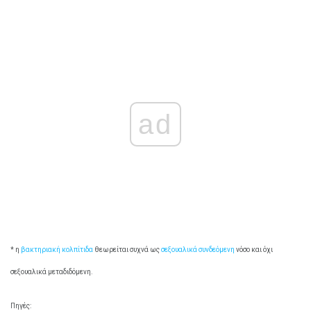
ad
* η
βακτηριακή κολπίτιδα
θεωρείται συχνά ως
σεξουαλικά συνδεόμενη
νόσο και όχι
σεξουαλικά μεταδιδόμενη.
Πηγές: