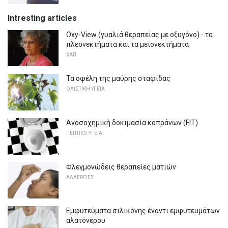
Intresting articles
Oxy-View (γυαλιά θεραπείας με οξυγόνο) - τα
πλεονεκτήματα και τα μειονεκτήματα
ΧΑΠ
Τα οφέλη της μαύρης σταφίδας
ΟΛΙΣΤΙΚΉ ΥΓΕΊΑ
Ανοσοχημική δοκιμασία κοπράνων (FIT)
ΠΕΠΤΙΚΌ ΥΓΕΊΑ
Φλεγμονώδεις θεραπείες ματιών
ΑΛΛΕΡΓΊΕΣ
Εμφυτεύματα σιλικόνης έναντι εμφυτευμάτων
αλατόνερου