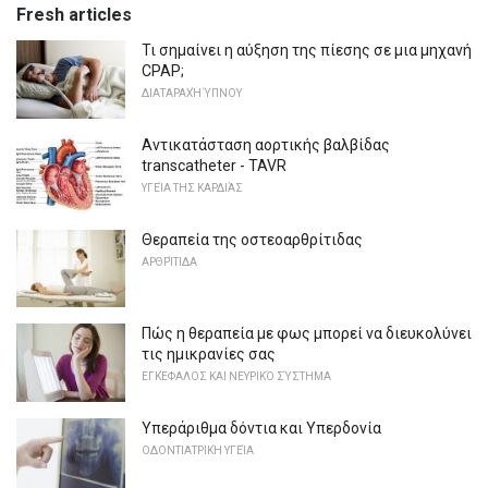
Fresh articles
Τι σημαίνει η αύξηση της πίεσης σε μια μηχανή
CPAP;
ΔΙΑΤΑΡΑΧΉ ΎΠΝΟΥ
Αντικατάσταση αορτικής βαλβίδας
transcatheter - TAVR
ΥΓΕΊΑ ΤΗΣ ΚΑΡΔΙΆΣ
Θεραπεία της οστεοαρθρίτιδας
ΑΡΘΡΊΤΙΔΑ
Πώς η θεραπεία με φως μπορεί να διευκολύνει
τις ημικρανίες σας
ΕΓΚΈΦΑΛΟΣ ΚΑΙ ΝΕΥΡΙΚΌ ΣΎΣΤΗΜΑ
Υπεράριθμα δόντια και Υπερδονία
ΟΔΟΝΤΙΑΤΡΙΚΉ ΥΓΕΊΑ