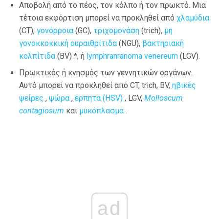
Αποβολή από το πέος, τον κόλπο ή τον πρωκτό. Μια
τέτοια εκφόρτιση μπορεί να προκληθεί από
χλαμύδια
(CT),
γονόρροια
(GC),
τριχομονάση
(trich),
μη
γονοκκοκκική ουραιθρίτιδα
(NGU),
βακτηριακή
κολπίτιδα
(BV) *, ή
lymphranranoma venereum
(LGV).
Πρωκτικός ή κνησμός των γεννητικών οργάνων.
Αυτό μπορεί να προκληθεί από CT, trich, BV,
ηβικές
ψείρες
,
ψώρα
,
έρπητα (HSV)
, LGV,
Molloscum
contagiosum
και
μυκόπλασμα
.
ad