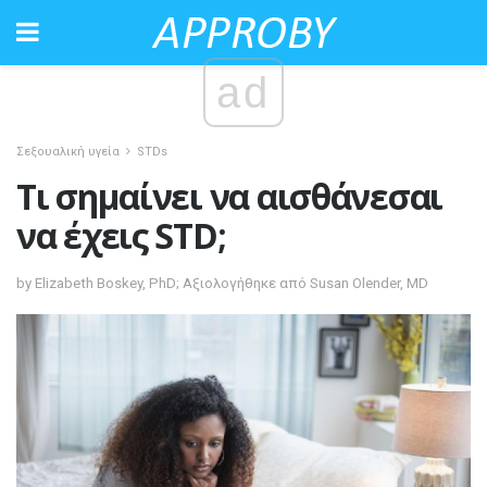
ad
Σεξουαλική υγεία
STDs
Τι σημαίνει να αισθάνεσαι
να έχεις STD;
by Elizabeth Boskey, PhD; Αξιολογήθηκε από Susan Olender, MD