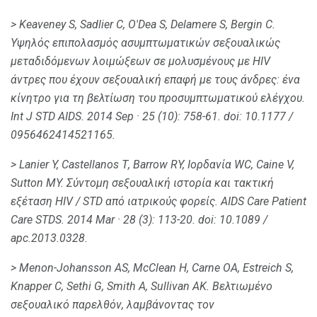
> Keaveney S, Sadlier C, O'Dea S, Delamere S, Bergin C.
Υψηλός επιπολασμός ασυμπτωματικών σεξουαλικώς
μεταδιδόμενων λοιμώξεων σε μολυσμένους με HIV
άντρες που έχουν σεξουαλική επαφή με τους άνδρες: ένα
κίνητρο για τη βελτίωση του προσυμπτωματικού ελέγχου.
Int J STD AIDS.
2014 Sep · 25 (10): 758-61.
doi: 10.1177 /
0956462414521165.
> Lanier Y, Castellanos Τ, Barrow RY, Ιορδανία WC, Caine V,
Sutton MY.
Σύντομη σεξουαλική ιστορία και τακτική
εξέταση HIV / STD από ιατρικούς φορείς.
AIDS Care Patient
Care STDS.
2014 Mar · 28 (3): 113-20.
doi: 10.1089 /
apc.2013.0328.
> Menon-Johansson AS, McClean Η, Carne ΟΑ, Estreich S,
Knapper C, Sethi G, Smith Α, Sullivan ΑΚ.
Βελτιωμένο
σεξουαλικό παρελθόν, λαμβάνοντας τον