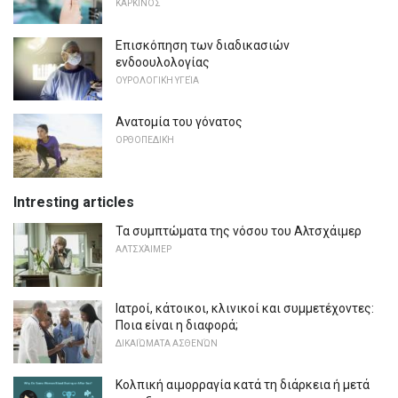
ΚΑΡΚΊΝΟΣ
Επισκόπηση των διαδικασιών
ενδοουλολογίας
ΟΥΡΟΛΟΓΙΚΉ ΥΓΕΊΑ
Ανατομία του γόνατος
ΟΡΘΟΠΕΔΙΚΉ
Intresting articles
Τα συμπτώματα της νόσου του Αλτσχάιμερ
ΑΛΤΣΧΆΙΜΕΡ
Ιατροί, κάτοικοι, κλινικοί και συμμετέχοντες:
Ποια είναι η διαφορά;
ΔΙΚΑΙΏΜΑΤΑ ΑΣΘΕΝΏΝ
Κολπική αιμορραγία κατά τη διάρκεια ή μετά