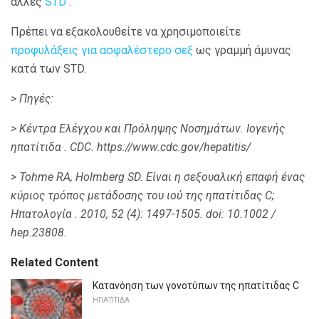
άλλες
STD
.
Πρέπει να εξακολουθείτε να χρησιμοποιείτε
προφυλάξεις για ασφαλέστερο σεξ
ως γραμμή άμυνας
κατά των STD.
> Πηγές:
> Κέντρα Ελέγχου και Πρόληψης Νοσημάτων.
Ιογενής
ηπατίτιδα .
CDC.
https://www.cdc.gov/hepatitis/
> Tohme RA, Holmberg SD.
Είναι η σεξουαλική επαφή ένας
κύριος τρόπος μετάδοσης του ιού της ηπατίτιδας C;
Ηπατολογία
.
2010, 52 (4): 1497-1505.
doi: 10.1002 /
hep.23808.
Related Content
Κατανόηση των γονοτύπων της ηπατίτιδας C
ΗΠΑΤΊΤΙΔΑ