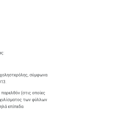
ας:
ς χοληστερόλης, σύμφωνα
13.
ο παρελθόν (στις οποίες
εκχυλίσματος των φύλλων
ψηλά επίπεδα