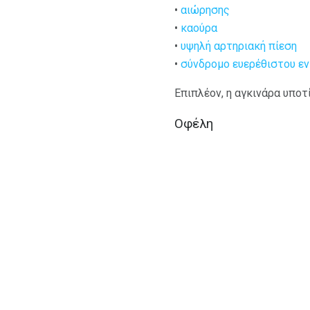
•
αιώρησης
•
καούρα
•
υψηλή αρτηριακή πίεση
•
σύνδρομο ευερέθιστου ε
Επιπλέον, η αγκινάρα υποτί
Οφέλη