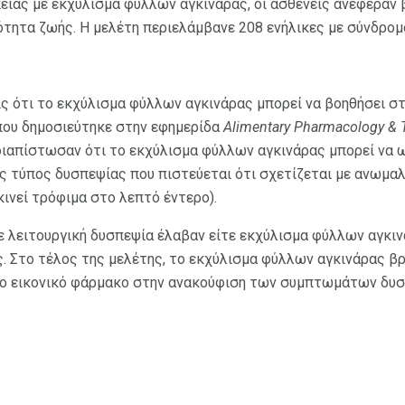
είας με εκχύλισμα φύλλων αγκινάρας, οι ασθενείς ανέφεραν 
ότητα ζωής. Η μελέτη περιελάμβανε 208 ενήλικες με σύνδρομ
ις ότι το εκχύλισμα φύλλων αγκινάρας μπορεί να βοηθήσει σ
 που δημοσιεύτηκε στην εφημερίδα
Alimentary Pharmacology & 
 διαπίστωσαν ότι το εκχύλισμα φύλλων αγκινάρας μπορεί να 
ς τύπος δυσπεψίας που πιστεύεται ότι σχετίζεται με ανωμαλ
κινεί τρόφιμα στο λεπτό έντερο).
με λειτουργική δυσπεψία έλαβαν είτε εκχύλισμα φύλλων αγκιν
. Στο τέλος της μελέτης, το εκχύλισμα φύλλων αγκινάρας βρ
το εικονικό φάρμακο στην ανακούφιση των συμπτωμάτων δυσ