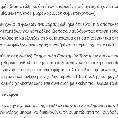
ιμές διαπιστώθηκε ότι ήταν επαρκούς ποιότητας, είχαν επίσ
μία μελέτη, ενός μικρού αριθμού συμμετεχόντων).
ο εκχύλισμα φύλλων αγκινάρας βρέθηκε ότι είναι πιο αποτελε
ν επιπέδων χοληστερόλης. Ωστόσο, λαμβάνοντας υπόψη τους
ς έκθεσης κατέληξαν στο συμπέρασμα ότι τα αποδεικτικά στο
των φύλλων αγκινάρας είναι "μέχρι στιγμής, όχι πειστικά".
εύθηκε στη
Διεθνή Εφημε- ρίδα Επιστημών Τροφίμων και Διατ
πέρβαρους ανθρώπους με ήπια αυξημένη χοληστερόλη σε οκτ
αγκινάρας είτε με εικονικό φάρμακο. Στο τέλος της μελέτης,
 μεγαλύτερη αύξηση της χοληστερόλης HDL ("καλή") και μεγα
ολικής χοληστερόλης (σε σύγκριση με εκείνη που έλαβε το ε
υ εντέρου
ηκε στην
Εφημερίδα της Εναλλακτικής και Συμπληρωματικής 
αγκινάρας μπορεί να διευκολύνει τα συμπτώματα του συνδρόμ