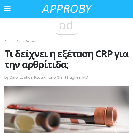
ad
Αρθρίτιδα
Διάγνωση
Τι δείχνει η εξέταση CRP για
την αρθρίτιδα;
by Carol Eustice; Κριτική από Grant Hughes, MD