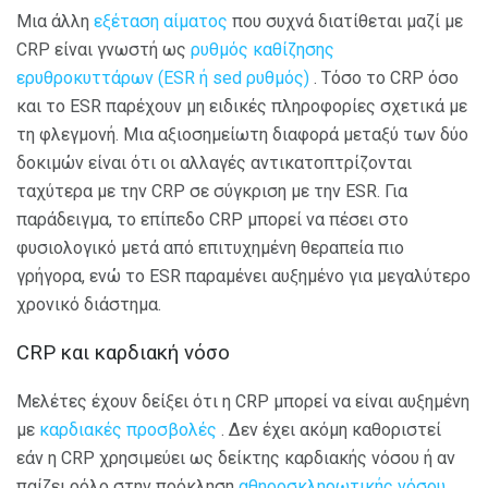
Μια άλλη
εξέταση αίματος
που συχνά διατίθεται μαζί με
CRP είναι γνωστή ως
ρυθμός καθίζησης
ερυθροκυττάρων (ESR ή sed ρυθμός)
. Τόσο το CRP όσο
και το ESR παρέχουν μη ειδικές πληροφορίες σχετικά με
τη φλεγμονή. Μια αξιοσημείωτη διαφορά μεταξύ των δύο
δοκιμών είναι ότι οι αλλαγές αντικατοπτρίζονται
ταχύτερα με την CRP σε σύγκριση με την ESR. Για
παράδειγμα, το επίπεδο CRP μπορεί να πέσει στο
φυσιολογικό μετά από επιτυχημένη θεραπεία πιο
γρήγορα, ενώ το ESR παραμένει αυξημένο για μεγαλύτερο
χρονικό διάστημα.
CRP και καρδιακή νόσο
Μελέτες έχουν δείξει ότι η CRP μπορεί να είναι αυξημένη
με
καρδιακές προσβολές
. Δεν έχει ακόμη καθοριστεί
εάν η CRP χρησιμεύει ως δείκτης καρδιακής νόσου ή αν
παίζει ρόλο στην πρόκληση
αθηροσκληρωτικής νόσου