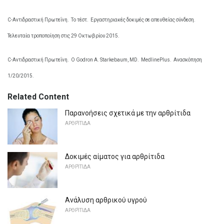
C-Αντιδραστική Πρωτεΐνη.
Το τέστ.
Εργαστηριακές δοκιμές σε απευθείας σύνδεση.
Τελευταία τροποποίηση στις 29 Οκτωβρίου 2015.
C-Αντιδραστική Πρωτεΐνη.
Ο Godron Α. Starkebaum, MD.
MedlinePlus.
Ανασκόπηση
1/20/2015.
Related Content
Παρανοήσεις σχετικά με την αρθρίτιδα
ΑΡΘΡΊΤΙΔΑ
Δοκιμές αίματος για αρθρίτιδα
ΑΡΘΡΊΤΙΔΑ
Ανάλυση αρθρικού υγρού
ΑΡΘΡΊΤΙΔΑ