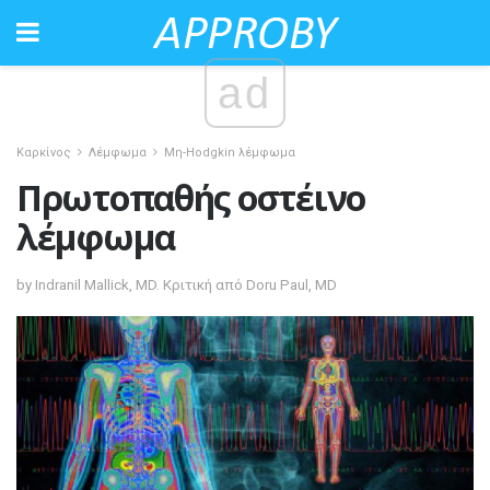
ad
Καρκίνος
Λέμφωμα
Μη-Hodgkin λέμφωμα
Πρωτοπαθής οστέινο
λέμφωμα
by Indranil Mallick, MD. Κριτική από Doru Paul, MD