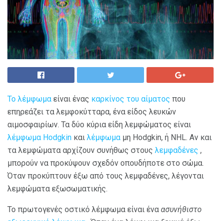
Το λέμφωμα
είναι ένας
καρκίνος του αίματος
που
επηρεάζει τα λεμφοκύτταρα, ένα είδος λευκών
αιμοσφαιρίων. Τα δύο κύρια είδη λεμφώματος είναι
λέμφωμα Hodgkin
και
λέμφωμα
μη Hodgkin, ή NHL. Αν και
τα λεμφώματα αρχίζουν συνήθως στους
λεμφαδένες
,
μπορούν να προκύψουν σχεδόν οπουδήποτε στο σώμα.
Όταν προκύπτουν έξω από τους λεμφαδένες, λέγονται
λεμφώματα εξωσωματικής.
Το πρωτογενές οστικό λέμφωμα είναι ένα
ασυνήθιστο