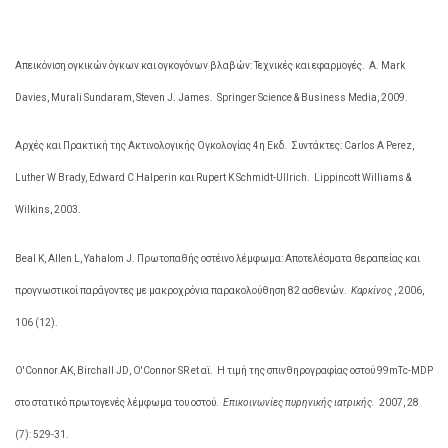
Απεικόνιση ογκικών όγκων και ογκογόνων βλαβών: Τεχνικές και εφαρμογές.
Α. Mark
Davies, Murali Sundaram, Steven J. James.
Springer Science & Business Media, 2009.
Αρχές και Πρακτική της Ακτινολογικής Ογκολογίας 4η Εκδ.
Συντάκτες: Carlos A Perez,
Luther W Brady, Edward C Halperin και Rupert K Schmidt-Ullrich.
Lippincott Williams &
Wilkins, 2003.
Beal K, Allen L, Yahalom J. Πρωτοπαθής οστέινο λέμφωμα: Αποτελέσματα θεραπείας και
προγνωστικοί παράγοντες με μακροχρόνια παρακολούθηση 82 ασθενών.
Καρκίνος
, 2006,
106 (12).
O'Connor ΑΚ, Birchall JD, O'Connor SR et αϊ.
Η τιμή της σπινθηρογραφίας οστού 99mTc-MDP
στο στατικό πρωτογενές λέμφωμα του οστού.
Επικοινωνίες πυρηνικής ιατρικής.
2007, 28
(7): 529-31.