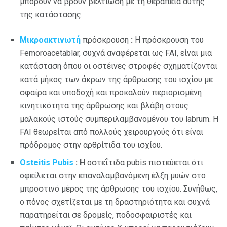
μπορούν να βρουν βελτίωση με τη θεραπεία αυτής
της κατάστασης.
Μικροακτινωτή
πρόσκρουση
:
Η πρόσκρουση του
Femoroacetablar, συχνά αναφέρεται ως FAI, είναι μια
κατάσταση όπου οι οστέινες στροφές σχηματίζονται
κατά μήκος των άκρων της άρθρωσης του ισχίου με
σφαίρα και υποδοχή και προκαλούν περιορισμένη
κινητικότητα της άρθρωσης και βλάβη στους
μαλακούς ιστούς συμπεριλαμβανομένου του labrum. Η
FAI θεωρείται από πολλούς χειρουργούς ότι είναι
πρόδρομος στην αρθρίτιδα του ισχίου.
Osteitis Pubis
: Η
οστεΐτιδα pubis πιστεύεται ότι
οφείλεται στην επαναλαμβανόμενη έλξη μυών στο
μπροστινό μέρος της άρθρωσης του ισχίου. Συνήθως,
ο πόνος σχετίζεται με τη δραστηριότητα και συχνά
παρατηρείται σε δρομείς, ποδοσφαιριστές και