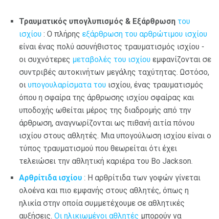
Τραυματικός υπογλυπισμός & Εξάρθρωση
του
ισχίου
: Ο πλήρης
εξάρθρωση του αρθρώτιμου ισχίου
είναι ένας πολύ ασυνήθιστος τραυματισμός ισχίου -
οι συχνότερες
μεταβολές του ισχίου
εμφανίζονται σε
συντριβές αυτοκινήτων μεγάλης ταχύτητας. Ωστόσο,
οι
υπογουλαρίσματα του
ισχίου, ένας τραυματισμός
όπου η σφαίρα της άρθρωσης ισχίου σφαίρας και
υποδοχής ωθείται μέρος της διαδρομής από την
άρθρωση, αναγνωρίζονται ως πιθανή αιτία πόνου
ισχίου στους αθλητές. Μια υπογούλωση ισχίου είναι ο
τύπος τραυματισμού που θεωρείται ότι έχει
τελειώσει την αθλητική καριέρα του Bo Jackson.
Αρθρίτιδα ισχίου
: Η αρθρίτιδα των γοφών γίνεται
ολοένα και πιο εμφανής στους αθλητές, όπως η
ηλικία στην οποία συμμετέχουμε σε αθλητικές
αυξήσεις.
Οι ηλικιωμένοι αθλητές
μπορούν να