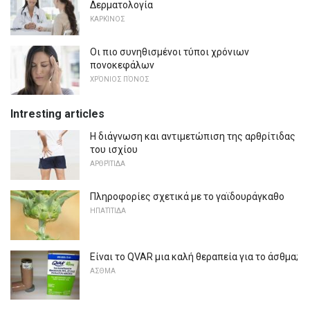
Δερματολογία
ΚΑΡΚΊΝΟΣ
Οι πιο συνηθισμένοι τύποι χρόνιων
πονοκεφάλων
ΧΡΌΝΙΟΣ ΠΌΝΟΣ
Intresting articles
Η διάγνωση και αντιμετώπιση της αρθρίτιδας
του ισχίου
ΑΡΘΡΊΤΙΔΑ
Πληροφορίες σχετικά με το γαϊδουράγκαθο
ΗΠΑΤΊΤΙΔΑ
Είναι το QVAR μια καλή θεραπεία για το άσθμα;
ΑΣΘΜΑ