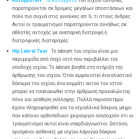
Καταγμάτων
:
Τα κατάγματα
του ισχίου συνήθως
παρατηρούνται σε δρομείς μεγάλων αποστάσεων και
πολύ πιο συχνά στις γυναίκες απ 'ό, τι στους άνδρες.
Αυτοί οι τραυματισμοί παρατηρούνται συνήθως σε
αθλητές αντοχής με ανεπαρκή διατροφή ή
διατροφικές διαταραχές.
Hip Labral Tear
: Το labrum του ισχίου είναι μια
περιχειρίδα από παχύ ιστό που περιβάλλει την
υποδοχή ισχίου. Το labrum βοηθά στη στήριξη της
άρθρωσης του ισχίου. Όταν εμφανιστεί ένα ελαστικό
δάκωμα του ισχίου, ένα κομμάτι αυτού του ιστού
μπορεί να τσαλακωθεί στην άρθρωση προκαλώντας
πόνο και αίσθηση σύλληψης. Πολλά περισσότερα
έχουν πληροφορηθεί για τα ισχιαλλικά δάκρυα, μέχρι
που κάποιοι ορθοπεδικοί χειρουργοί ανησυχούν ότι οι
τραυματισμοί αυτοί είναι υπερδιάγνωστοι. Ωστόσο,
ορισμένοι ασθενείς με ισχίου λάρυγγα δάκρυα