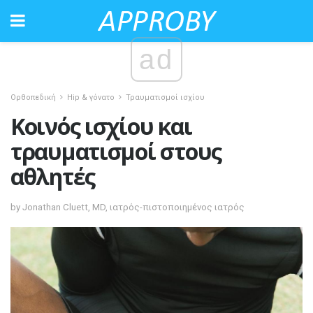
ad
Ορθοπεδική
Hip & γόνατο
Τραυματισμοί ισχίου
Κοινός ισχίου και
τραυματισμοί στους
αθλητές
by Jonathan Cluett, MD, ιατρός-πιστοποιημένος ιατρός